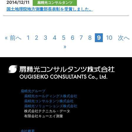
2014/12/11
扇精光コンサルタンツ
国土地理院地方測量部長表彰を受賞しました。
« 前へ
1
2
3
4
5
6
7
8
9
10
次へ
»
扇精光グループ
扇精光ホールディングス株式会社
扇精光コンサルタンツ株式会社
扇精光ソリューションズ株式会社
株式会社テクニカル・データ
有限会社キューエイ測量
会社概要