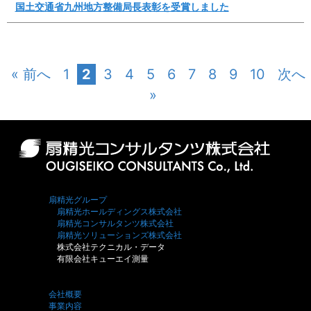
国土交通省九州地方整備局長表彰を受賞しました
« 前へ
1
2
3
4
5
6
7
8
9
10
次へ
»
扇精光グループ
扇精光ホールディングス株式会社
扇精光コンサルタンツ株式会社
扇精光ソリューションズ株式会社
株式会社テクニカル・データ
有限会社キューエイ測量
会社概要
事業内容