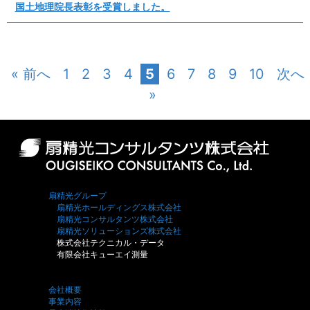
国土地理院長表彰を受賞しました。
« 前へ
1
2
3
4
5
6
7
8
9
10
次へ
»
扇精光グループ
扇精光ホールディングス株式会社
扇精光コンサルタンツ株式会社
扇精光ソリューションズ株式会社
株式会社テクニカル・データ
有限会社キューエイ測量
会社概要
事業内容