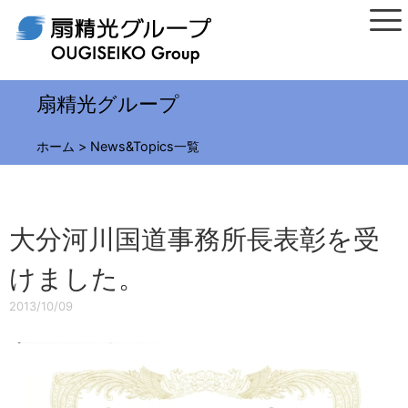
扇精光グループ
ホーム
>
News&Topics一覧
大分河川国道事務所長表彰を受
けました。
2013/10/09