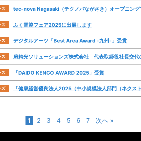
tec-nova Nagasaki（テクノバながさき）オープニ
ンズ
ふく電協フェア2025に出展します
ンズ
デジタルアーツ「Best Area Award -九州-」受賞
ンズ
扇精光ソリューションズ株式会社 代表取締役社長交代
ンズ
「DAIDO KENCO AWARD 2025」受賞
ンズ
「健康経営優良法人2025（中小規模法人部門（ネクスト
ンズ
1
2
3
4
5
6
7
次へ »