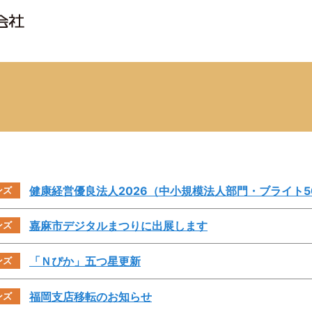
健康経営優良法人2026（中小規模法人部門・ブライト5
ンズ
嘉麻市デジタルまつりに出展します
ンズ
「Ｎぴか」五つ星更新
ンズ
福岡支店移転のお知らせ
ンズ